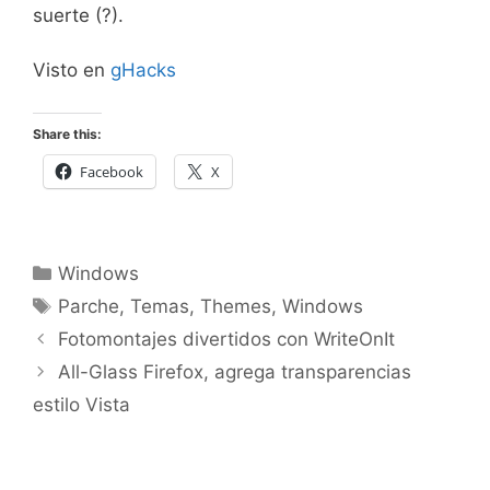
suerte (?).
Visto en
gHacks
Share this:
Facebook
X
Categorías
Windows
Etiquetas
Parche
,
Temas
,
Themes
,
Windows
Fotomontajes divertidos con WriteOnIt
All-Glass Firefox, agrega transparencias
estilo Vista