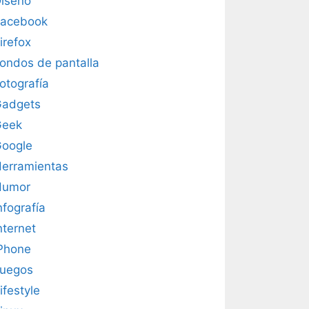
iseño
acebook
irefox
ondos de pantalla
otografía
adgets
Geek
oogle
erramientas
Humor
nfografía
nternet
Phone
uegos
ifestyle