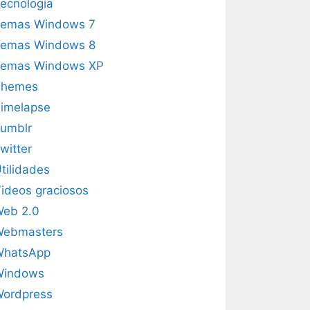
ecnología
emas Windows 7
emas Windows 8
emas Windows XP
Themes
imelapse
umblr
witter
tilidades
ideos graciosos
eb 2.0
Webmasters
WhatsApp
Windows
ordpress