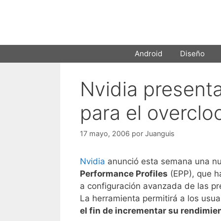
Saltar
al
contenido
Android
Diseño
Nvidia presenta
para el overcl
17 mayo, 2006
por
Juanguis
Nvidia
anunció esta semana una n
Performance Profiles
(EPP), que h
a configuración avanzada de las pr
La herramienta permitirá a los usu
el fin de incrementar su rendimie