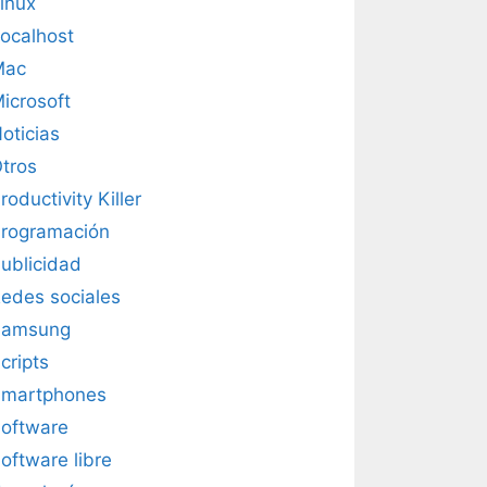
inux
ocalhost
Mac
icrosoft
oticias
tros
roductivity Killer
rogramación
ublicidad
edes sociales
Samsung
cripts
martphones
oftware
oftware libre