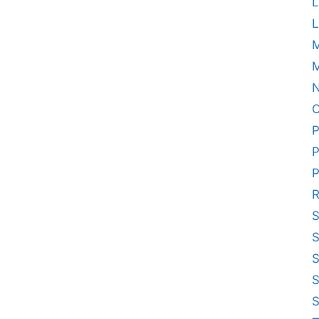
L
L
M
N
O
P
P
P
R
S
S
S
S