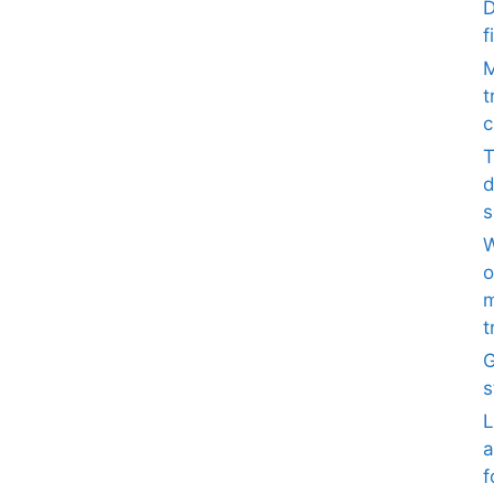
D
f
M
t
c
T
d
s
W
o
m
t
G
s
L
a
f