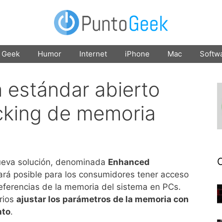
Geek
Humor
Internet
iPhone
Mac
Softw
 estándar abierto
ocking de memoria
ueva solución, denominada
Enhanced
ará posible para los consumidores tener acceso
eferencias de la memoria del sistema en PCs.
arios
ajustar los parámetros de la memoria con
nto
.