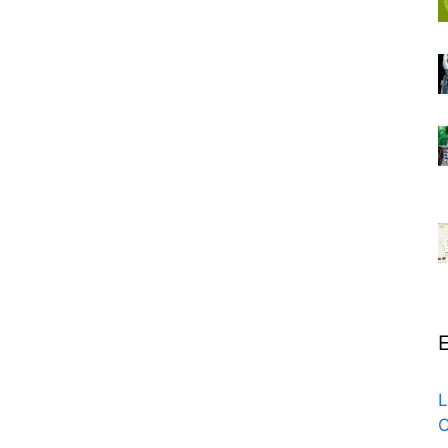
E
L
C