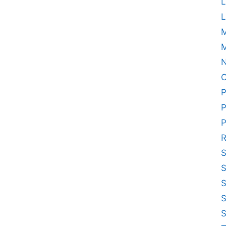
L
L
M
N
O
P
P
P
R
S
S
S
S