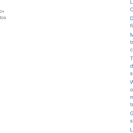
L
C
co»
itos
D
f
M
t
c
T
d
s
W
o
m
t
G
s
L