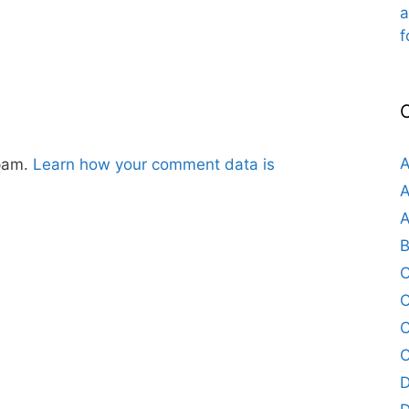
a
f
A
spam.
Learn how your comment data is
A
A
B
C
C
C
D