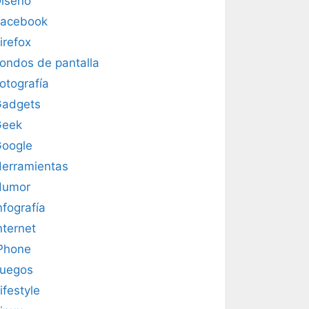
iseño
acebook
irefox
ondos de pantalla
otografía
adgets
Geek
oogle
erramientas
Humor
nfografía
nternet
Phone
uegos
ifestyle