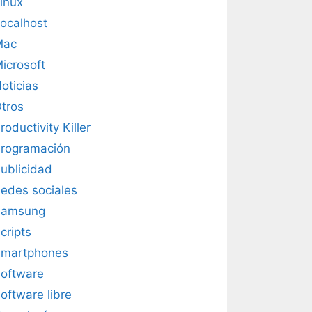
inux
ocalhost
Mac
icrosoft
oticias
tros
roductivity Killer
rogramación
ublicidad
edes sociales
Samsung
cripts
martphones
oftware
oftware libre