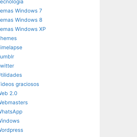
ecnología
emas Windows 7
emas Windows 8
emas Windows XP
Themes
imelapse
umblr
witter
tilidades
ideos graciosos
eb 2.0
Webmasters
WhatsApp
Windows
ordpress