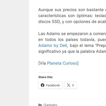
Aunque sus precios son bastante e
características son óptimas: tecla
discos SSD, y con opciones de acab
Las Adamo se empezaron a comercia
en todos los países todavía, pue
Adamo by Dell
, bajo el lema “Prep
significativo ya que la palabra Adam
[Vía
Planeta Curioso
]
Share this:
Facebook
X
Categorías
Gadgets