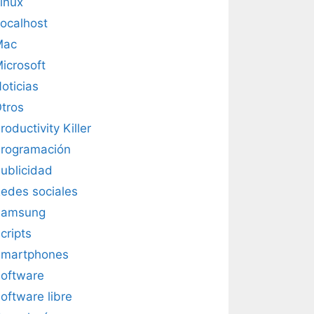
inux
ocalhost
Mac
icrosoft
oticias
tros
roductivity Killer
rogramación
ublicidad
edes sociales
Samsung
cripts
martphones
oftware
oftware libre