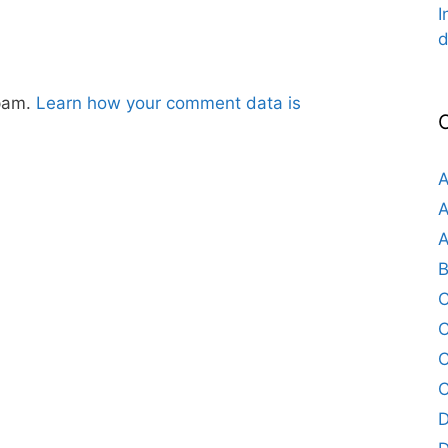
I
d
spam.
Learn how your comment data is
A
A
A
B
C
C
C
D