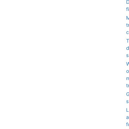
D
f
M
t
c
T
d
s
W
o
m
t
G
s
L
a
f