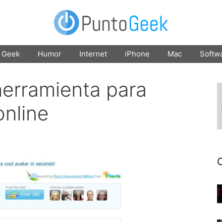
Geek
Humor
Internet
iPhone
Mac
Softw
herramienta para
online