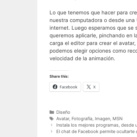
Lo que tenemos que hacer para crea
nuestra computadora o desde una U
internet. Luego esperamos que se s
queremos aplicarle, pinchando en 
carga el editor para crear el avata
podemos elegir opciones como recort
velocidad de la animación.
Share this:
Facebook
X
Categorías
Diseño
Etiquetas
Avatar
,
Fotografía
,
Imagen
,
MSN
Instala los mejores programas, desde u
El chat de Facebook permite ocultarte