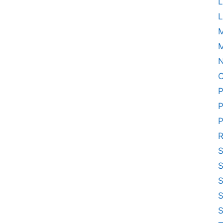
L
L
M
N
O
P
P
P
R
S
S
S
S