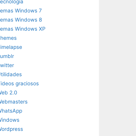
ecnología
emas Windows 7
emas Windows 8
emas Windows XP
Themes
imelapse
umblr
witter
tilidades
ideos graciosos
eb 2.0
Webmasters
WhatsApp
Windows
ordpress