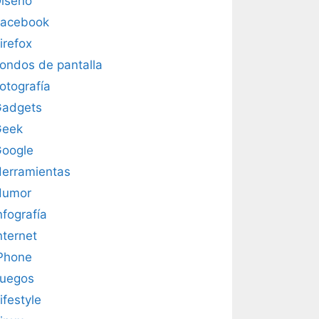
iseño
acebook
irefox
ondos de pantalla
otografía
adgets
Geek
oogle
erramientas
Humor
nfografía
nternet
Phone
uegos
ifestyle