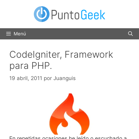
Saltar
al
contenido
Menú
CodeIgniter, Framework
para PHP.
19 abril, 2011
por
Juanguis
En repetidas ocasiones he leído o escuchado a