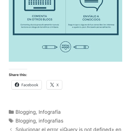
Share this:
Facebook
X
Categorías
Blogging
,
Infografía
Etiquetas
Blogging
,
infografias
Solucionar el error «jQuery is not defined» en