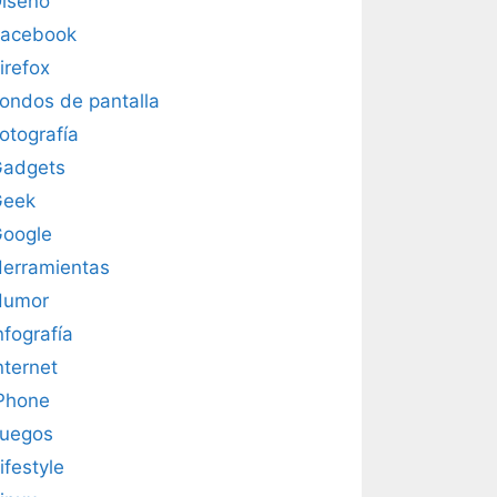
iseño
acebook
irefox
ondos de pantalla
otografía
adgets
Geek
oogle
erramientas
Humor
nfografía
nternet
Phone
uegos
ifestyle