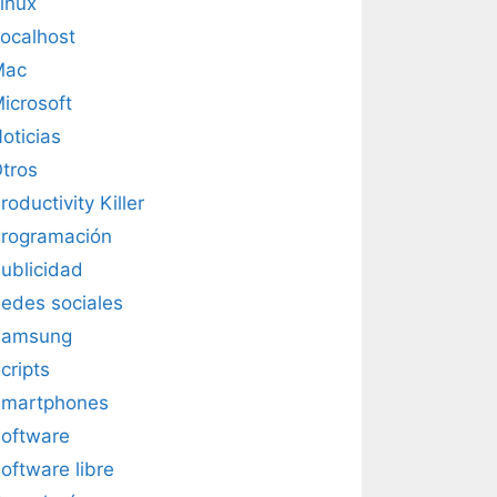
inux
ocalhost
Mac
icrosoft
oticias
tros
roductivity Killer
rogramación
ublicidad
edes sociales
Samsung
cripts
martphones
oftware
oftware libre