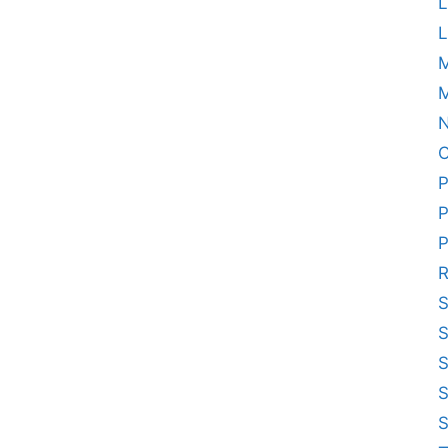
L
L
M
N
O
P
P
P
R
S
S
S
S