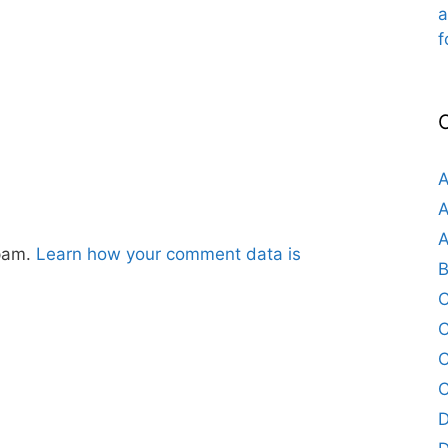
a
f
A
A
A
spam.
Learn how your comment data is
B
C
C
C
D