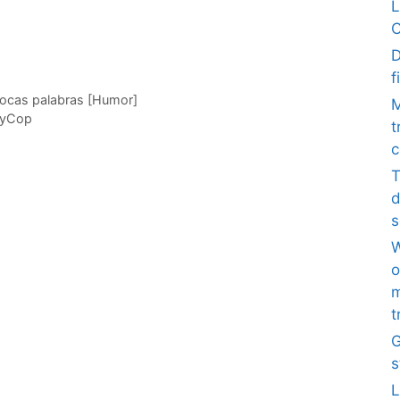
L
C
D
f
pocas palabras [Humor]
M
ityCop
t
c
T
d
s
W
o
m
t
G
s
L