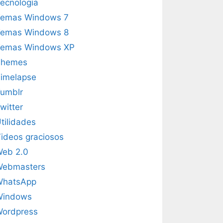
ecnología
emas Windows 7
emas Windows 8
emas Windows XP
Themes
imelapse
umblr
witter
tilidades
ideos graciosos
eb 2.0
Webmasters
WhatsApp
Windows
ordpress