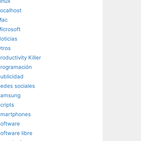
inux
ocalhost
Mac
icrosoft
oticias
tros
roductivity Killer
rogramación
ublicidad
edes sociales
Samsung
cripts
martphones
oftware
oftware libre