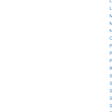
L
L
M
N
O
P
P
P
R
S
S
S
S