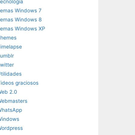
ecnología
emas Windows 7
emas Windows 8
emas Windows XP
Themes
imelapse
umblr
witter
tilidades
ideos graciosos
eb 2.0
Webmasters
WhatsApp
Windows
ordpress