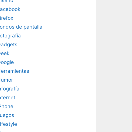
iseño
acebook
irefox
ondos de pantalla
otografía
adgets
Geek
oogle
erramientas
Humor
nfografía
nternet
Phone
uegos
ifestyle