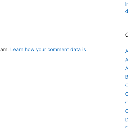
I
d
spam.
Learn how your comment data is
A
A
A
B
C
C
C
D