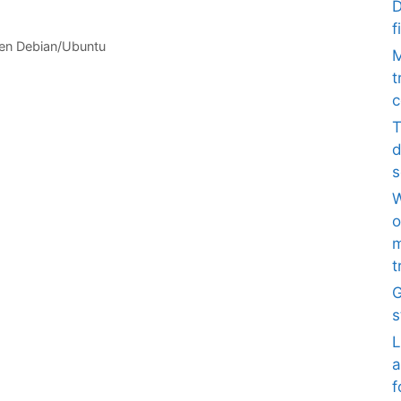
D
f
 en Debian/Ubuntu
M
t
c
T
d
s
W
o
m
t
G
s
L
a
f