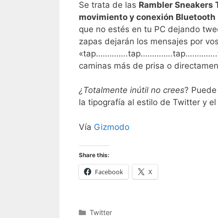
Se trata de las
Rambler Sneakers 
movimiento y conexión Bluetooth
que no estés en tu PC dejando twee
zapas dejarán los mensajes por vos
«tap…………..tap…………..tap…………..tap»
caminas más de prisa o directamen
¿Totalmente inútil no crees
? Puede 
la tipografía al estilo de Twitter y e
Vía
Gizmodo
Share this:
Facebook
X
Categorías
Twitter