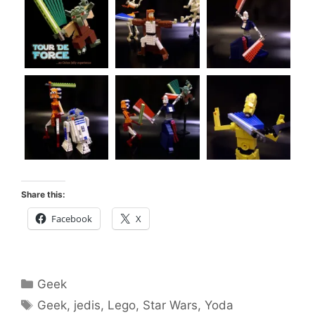
Share this:
Facebook
X
Categorías
Geek
Etiquetas
Geek
,
jedis
,
Lego
,
Star Wars
,
Yoda