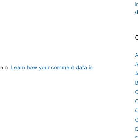
I
d
A
A
spam.
Learn how your comment data is
A
B
C
C
C
D