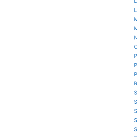
L
L
M
N
O
P
P
P
R
S
S
S
S