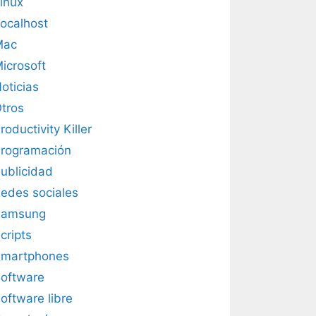
inux
ocalhost
Mac
icrosoft
oticias
tros
roductivity Killer
rogramación
ublicidad
edes sociales
Samsung
cripts
martphones
oftware
oftware libre