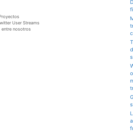
D
f
Proyectos
M
witter User Streams
t
2 entre nosotros
c
T
d
s
W
o
m
t
G
s
L
a
f