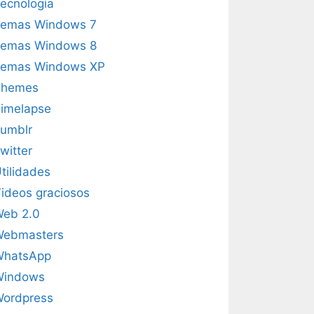
ecnología
emas Windows 7
emas Windows 8
emas Windows XP
Themes
imelapse
umblr
witter
tilidades
ideos graciosos
eb 2.0
Webmasters
WhatsApp
Windows
ordpress