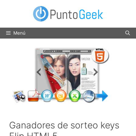
Saltar
al
contenido
Menú
Ganadores de sorteo keys
Flip HTML5