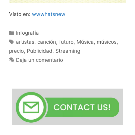
Visto en:
wwwhatsnew
Categorías
Infografía
Etiquetas
artistas
,
canción
,
futuro
,
Música
,
músicos
,
precio
,
Publicidad
,
Streaming
Deja un comentario