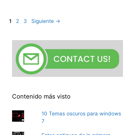
Página
Página
Página
1
2
3
Siguiente
→
Contenido más visto
10 Temas oscuros para windows
7