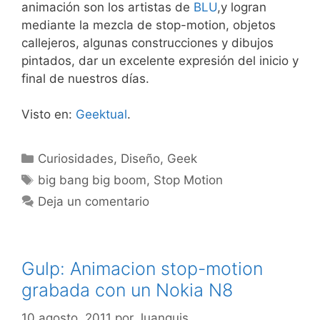
animación son los artistas de
BLU
,y logran
mediante la mezcla de stop-motion, objetos
callejeros, algunas construcciones y dibujos
pintados, dar un excelente expresión del inicio y
final de nuestros días.
Visto en:
Geektual
.
Categorías
Curiosidades
,
Diseño
,
Geek
Etiquetas
big bang big boom
,
Stop Motion
Deja un comentario
Gulp: Animacion stop-motion
grabada con un Nokia N8
10 agosto, 2011
por
Juanguis