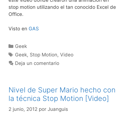
este video donde crearon una animación en
stop motion utilizando el tan conocido Excel de
Office.
Visto en
GAS
Categorías
Geek
Etiquetas
Geek
,
Stop Motion
,
Video
Deja un comentario
Nivel de Super Mario hecho con
la técnica Stop Motion [Video]
2 junio, 2012
por
Juanguis