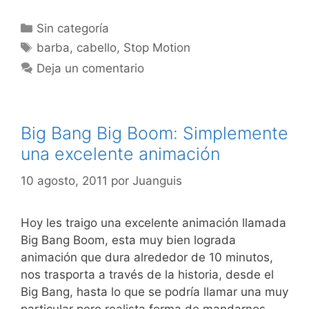
Categorías
Sin categoría
Etiquetas
barba
,
cabello
,
Stop Motion
Deja un comentario
Big Bang Big Boom: Simplemente
una excelente animación
10 agosto, 2011
por
Juanguis
Hoy les traigo una excelente animación llamada
Big Bang Boom, esta muy bien lograda
animación que dura alrededor de 10 minutos,
nos trasporta a través de la historia, desde el
Big Bang, hasta lo que se podría llamar una muy
particular pero realista forma de mandarnos