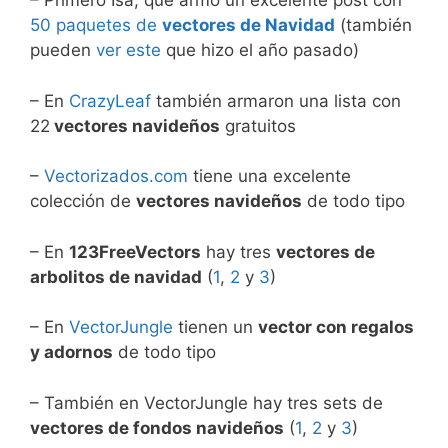
– Primero Isa, que armó un excelente post con
50 paquetes de
vectores de Navidad
(también
pueden
ver este
que hizo el año pasado)
– En
CrazyLeaf
también armaron una lista con
22
vectores navideños
gratuitos
–
Vectorizados.com
tiene una excelente
colección de
vectores navideños
de todo tipo
– En
123FreeVectors
hay tres
vectores de
arbolitos de navidad
(
1
,
2
y
3
)
– En
VectorJungle
tienen un
vector con regalos
y adornos
de todo tipo
– También en VectorJungle hay tres sets de
vectores de fondos navideños
(
1
,
2
y
3
)