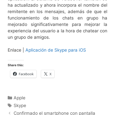
ha actualizado y ahora incorpora el nombre del
remitente en los mensajes, además de que el
funcionamiento de los chats en grupo ha
mejorado significativamente para mejorar la
experiencia del usuario a la hora de chatear con
un grupo de amigos.
Enlace |
Aplicación de Skype para iOS
Share this:
Facebook
X
Categorías
Apple
Etiquetas
Skype
Confirmado el smartphone con pantalla