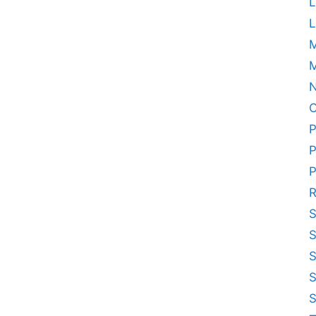
L
L
M
N
O
P
P
P
R
S
S
S
S