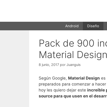
Saltar
al
contenido
Android
Diseño
Pack de 900 in
Material Desig
8 junio, 2017
por
Juanguis
Según Google,
Material Design
es 
preparados para comenzar a hacer d
hoy les quiero dejar este
increíble
source para que usen en el desarr