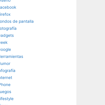
iseño
acebook
irefox
ondos de pantalla
otografía
adgets
Geek
oogle
erramientas
Humor
nfografía
nternet
Phone
uegos
ifestyle