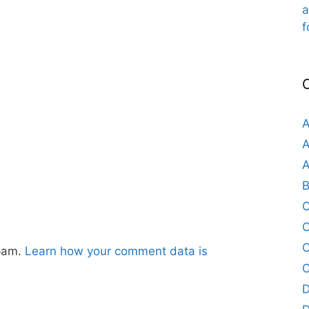
a
f
A
A
A
B
C
C
spam.
Learn how your comment data is
C
D