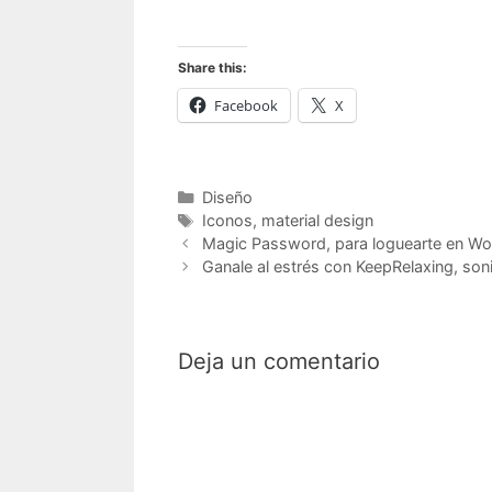
Share this:
Facebook
X
Categorías
Diseño
Etiquetas
Iconos
,
material design
Magic Password, para loguearte en Wo
Ganale al estrés con KeepRelaxing, soni
Deja un comentario