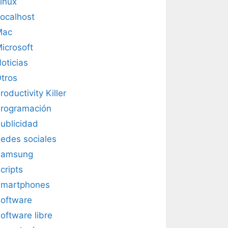
inux
ocalhost
Mac
icrosoft
oticias
tros
roductivity Killer
rogramación
ublicidad
edes sociales
Samsung
cripts
martphones
oftware
oftware libre