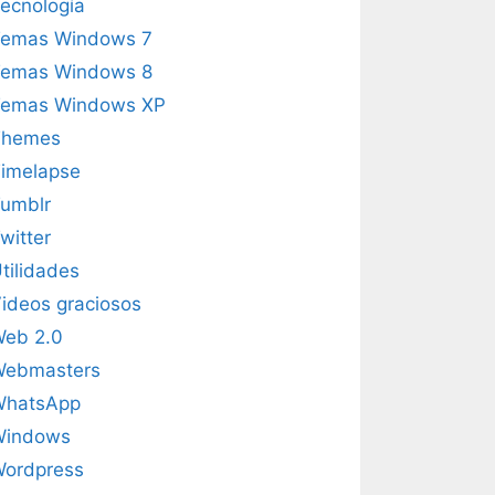
ecnología
emas Windows 7
emas Windows 8
emas Windows XP
Themes
imelapse
umblr
witter
tilidades
ideos graciosos
eb 2.0
Webmasters
WhatsApp
Windows
ordpress