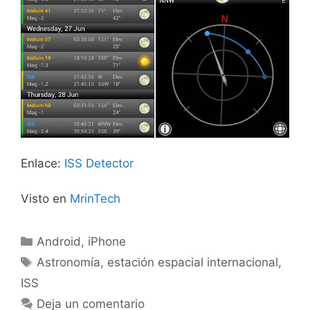
Enlace:
ISS Detector
Visto en
MrinTech
Categorías
Android
,
iPhone
Etiquetas
Astronomía
,
estación espacial internacional
,
ISS
Deja un comentario