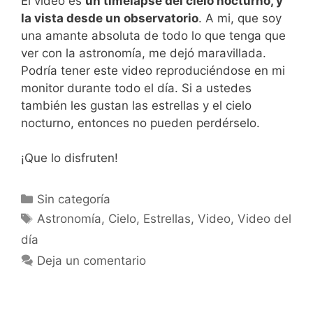
El video es
un timelapse del cielo nocturno, y
la vista desde un observatorio
. A mi, que soy
una amante absoluta de todo lo que tenga que
ver con la astronomía, me dejó maravillada.
Podría tener este video reproduciéndose en mi
monitor durante todo el día. Si a ustedes
también les gustan las estrellas y el cielo
nocturno, entonces no pueden perdérselo.
¡Que lo disfruten!
Categorías
Sin categoría
Etiquetas
Astronomía
,
Cielo
,
Estrellas
,
Video
,
Video del
día
Deja un comentario