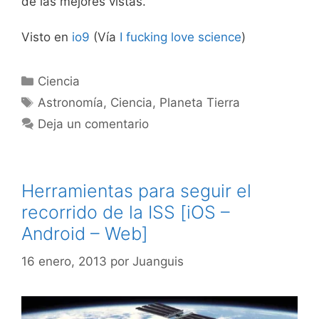
de las mejores vistas.
Visto en
io9
(Vía
I fucking love science
)
Categorías
Ciencia
Etiquetas
Astronomía
,
Ciencia
,
Planeta Tierra
Deja un comentario
Herramientas para seguir el
recorrido de la ISS [iOS –
Android – Web]
16 enero, 2013
por
Juanguis