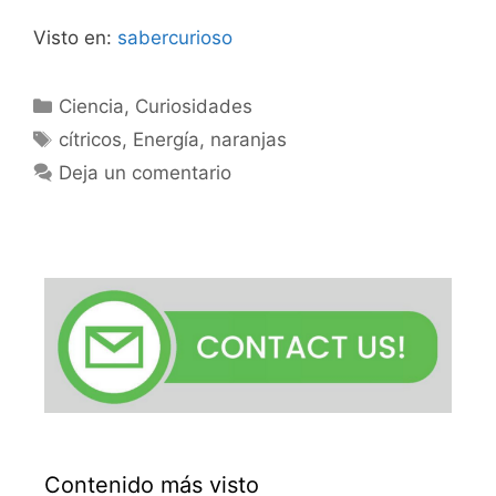
Visto en:
sabercurioso
Categorías
Ciencia
,
Curiosidades
Etiquetas
cítricos
,
Energía
,
naranjas
Deja un comentario
Contenido más visto