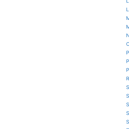
L
L
M
N
O
P
P
P
R
S
S
S
S