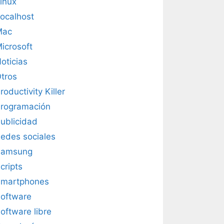
inux
ocalhost
Mac
icrosoft
oticias
tros
roductivity Killer
rogramación
ublicidad
edes sociales
Samsung
cripts
martphones
oftware
oftware libre