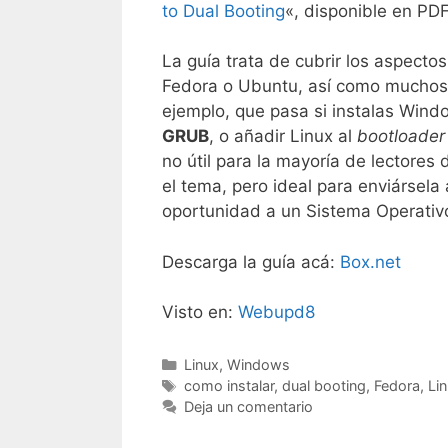
to Dual Booting
«, disponible en PD
La guía trata de cubrir los aspectos
Fedora o Ubuntu, así como muchos 
ejemplo, que pasa si instalas Wi
GRUB
, o añadir Linux al
bootloader
no útil para la mayoría de lectore
el tema, pero ideal para enviársela
oportunidad a un Sistema Operativo
Descarga la guía acá:
Box.net
Visto en:
Webupd8
Categorías
Linux
,
Windows
Etiquetas
como instalar
,
dual booting
,
Fedora
,
Li
Deja un comentario