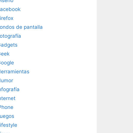
iseño
acebook
irefox
ondos de pantalla
otografía
adgets
Geek
oogle
erramientas
Humor
nfografía
nternet
Phone
uegos
ifestyle