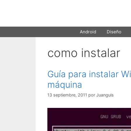
Saltar
al
contenido
Android
Diseño
como instalar
Guía para instalar W
máquina
13 septiembre, 2011
por
Juanguis