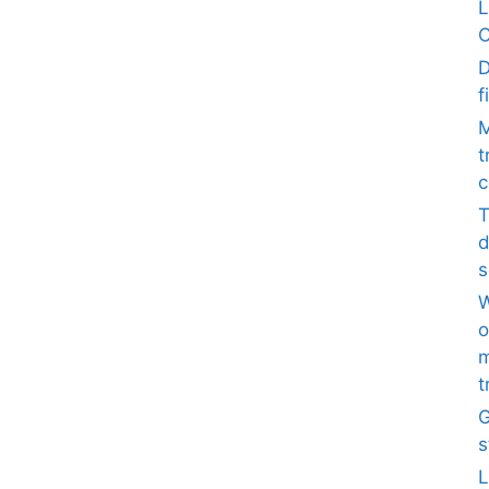
L
C
D
f
M
t
c
T
d
s
W
o
m
t
G
s
L