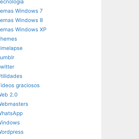
ecnología
emas Windows 7
emas Windows 8
emas Windows XP
Themes
imelapse
umblr
witter
tilidades
ideos graciosos
eb 2.0
Webmasters
WhatsApp
Windows
ordpress