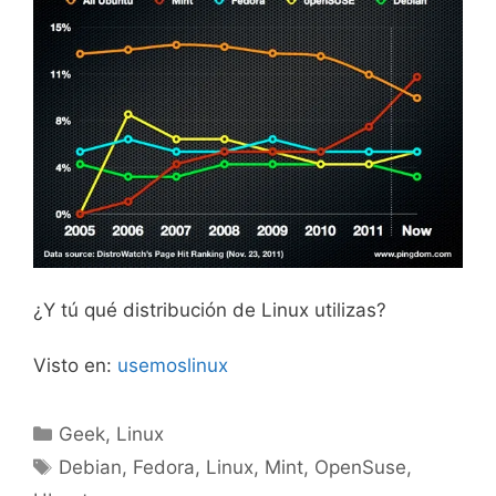
¿Y tú qué distribución de Linux utilizas?
Visto en:
usemoslinux
Categorías
Geek
,
Linux
Etiquetas
Debian
,
Fedora
,
Linux
,
Mint
,
OpenSuse
,