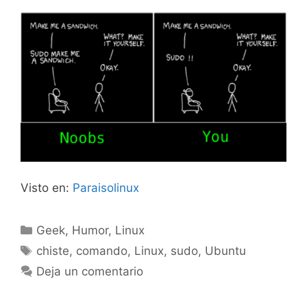
Visto en:
Paraisolinux
Categorías
Geek
,
Humor
,
Linux
Etiquetas
chiste
,
comando
,
Linux
,
sudo
,
Ubuntu
Deja un comentario