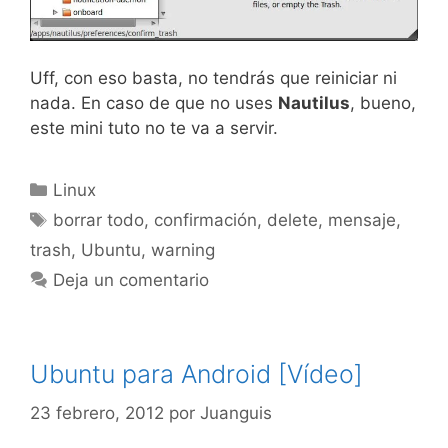
Uff, con eso basta, no tendrás que reiniciar ni
nada. En caso de que no uses
Nautilus
, bueno,
este mini tuto no te va a servir.
Categorías
Linux
Etiquetas
borrar todo
,
confirmación
,
delete
,
mensaje
,
trash
,
Ubuntu
,
warning
Deja un comentario
Ubuntu para Android [Vídeo]
23 febrero, 2012
por
Juanguis