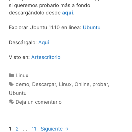
si queremos probarlo más a fondo
descargándolo desde
aquí
.
Explorar Ubuntu 11.10 en línea:
Ubuntu
Descárgalo:
Aquí
Visto en:
Artescritorio
Categorías
Linux
Etiquetas
demo
,
Descargar
,
Linux
,
Online
,
probar
,
Ubuntu
Deja un comentario
Página
Página
Página
1
2
…
11
Siguiente
→