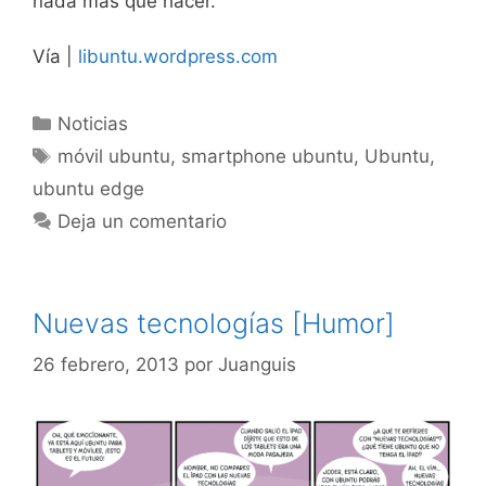
nada más que hacer.
Vía |
libuntu.wordpress.com
Categorías
Noticias
Etiquetas
móvil ubuntu
,
smartphone ubuntu
,
Ubuntu
,
ubuntu edge
Deja un comentario
Nuevas tecnologías [Humor]
26 febrero, 2013
por
Juanguis