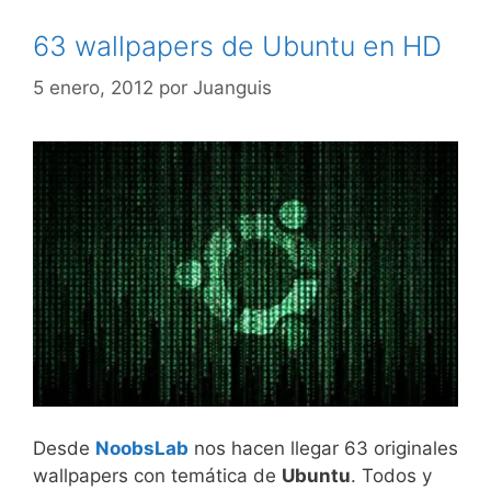
63 wallpapers de Ubuntu en HD
5 enero, 2012
por
Juanguis
Desde
NoobsLab
nos hacen llegar 63 originales
wallpapers con temática de
Ubuntu
. Todos y