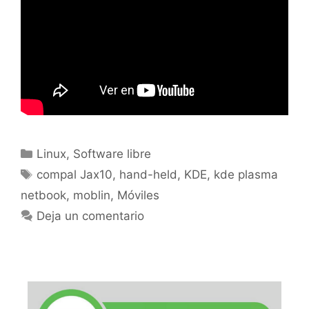
Categorías
Linux
,
Software libre
Etiquetas
compal Jax10
,
hand-held
,
KDE
,
kde plasma
netbook
,
moblin
,
Móviles
Deja un comentario