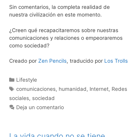
Sin comentarios, la completa realidad de
nuestra civilización en este momento.
¿Creen qué recapacitaremos sobre nuestras
comunicaciones y relaciones o empeoraremos
como sociedad?
Creado por
Zen Pencils
, traducido por
Los Trolls
Categorías
Lifestyle
Etiquetas
comunicaciones
,
humanidad
,
Internet
,
Redes
sociales
,
sociedad
Deja un comentario
La vida cuando no se tiene