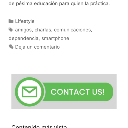
de pésima educación para quien la práctica.
Categorías
Lifestyle
Etiquetas
amigos
,
charlas
,
comunicaciones
,
dependencia
,
smartphone
Deja un comentario
Contenido más visto