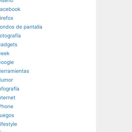
iseño
acebook
irefox
ondos de pantalla
otografía
adgets
Geek
oogle
erramientas
Humor
nfografía
nternet
Phone
uegos
ifestyle