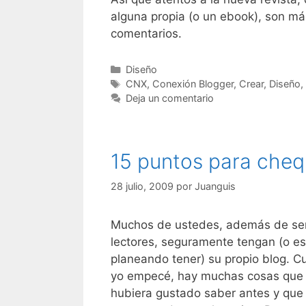
alguna propia (o un ebook), son má
comentarios.
Categorías
Diseño
Etiquetas
CNX
,
Conexión Blogger
,
Crear
,
Diseño
,
Deja un comentario
15 puntos para chequ
28 julio, 2009
por
Juanguis
Muchos de ustedes, además de se
lectores, seguramente tengan (o e
planeando tener) su propio blog. 
yo empecé, hay muchas cosas que
hubiera gustado saber antes y que