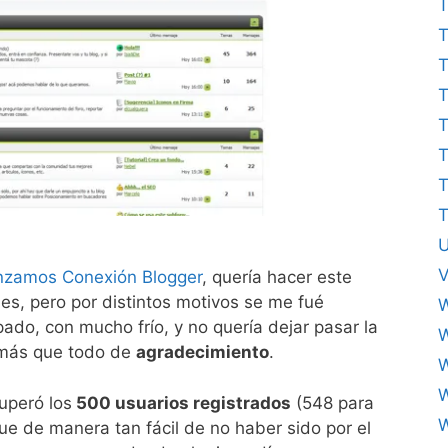
T
T
T
T
T
T
T
U
V
nzamos Conexión Blogger
, quería hacer este
mes, pero por distintos motivos se me fué
W
do, con mucho frío, y no quería dejar pasar la
 más que todo de
agradecimiento
.
uperó los
500 usuarios registrados
(548 para
W
ue de manera tan fácil de no haber sido por el