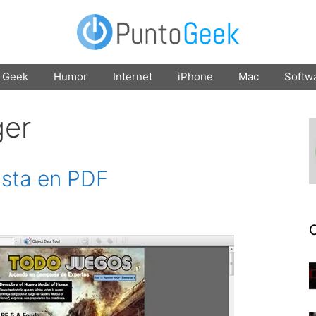
Geek
Humor
Internet
iPhone
Mac
Softw
ger
ista en PDF