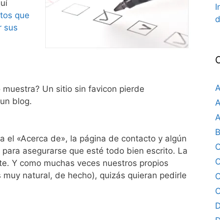
uí
I
tos que
d
r sus
A
o muestra? Un sitio sin favicon pierde
un blog.
A
A
B
a el «Acerca de», la página de contacto y algún
lo para asegurarse que esté todo bien escrito. La
C
te. Y como muchas veces nuestros propios
 muy natural, de hecho), quizás quieran pedirle
C
C
D