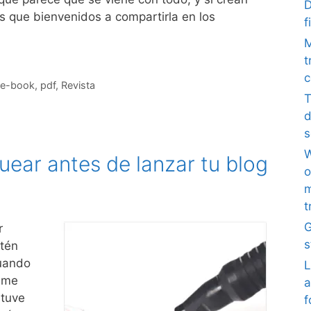
D
s que bienvenidos a compartirla en los
f
M
t
c
e-book
,
pdf
,
Revista
T
d
s
W
ear antes de lanzar tu blog
o
m
t
G
r
s
stén
Cuando
L
 me
a
 tuve
f