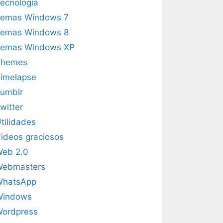
ecnología
emas Windows 7
emas Windows 8
emas Windows XP
Themes
imelapse
umblr
witter
tilidades
ideos graciosos
eb 2.0
Webmasters
WhatsApp
Windows
ordpress