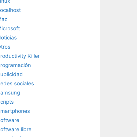
inux
ocalhost
Mac
icrosoft
oticias
tros
roductivity Killer
rogramación
ublicidad
edes sociales
Samsung
cripts
martphones
oftware
oftware libre