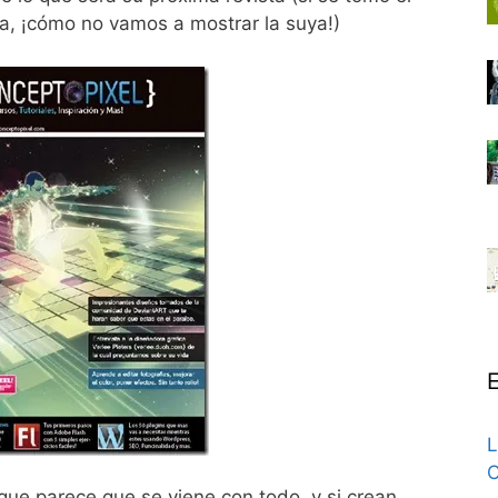
a, ¡cómo no vamos a mostrar la suya!)
E
L
C
 que parece que se viene con todo, y si crean