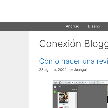
Saltar
al
contenido
Android
Diseño
Conexión Blog
Cómo hacer una rev
23 agosto, 2009
por
Juanguis