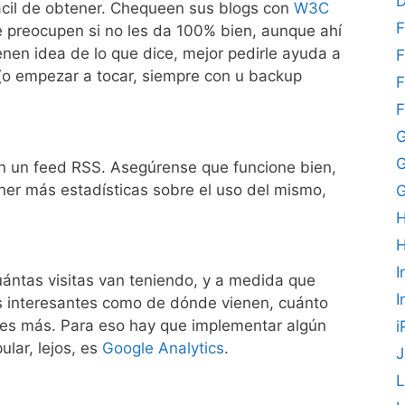
D
ácil de obtener. Chequeen sus blogs con
W3C
F
e preocupen si no les da 100% bien, aunque ahí
enen idea de lo que dice, mejor pedirle ayuda a
F
(o empezar a tocar, siempre con u backup
F
F
G
in un feed RSS. Asegúrense que funcione bien,
tener más estadísticas sobre el uso del mismo,
G
H
I
ántas visitas van teniendo, y a medida que
I
s interesantes como de dónde vienen, cuánto
es más. Para eso hay que implementar algún
i
ular, lejos, es
Google Analytics
.
J
L