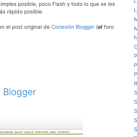
L
imples posible, poco Flash y todo lo que se les
L
ás rápido posible.
en el post original de
Conexión Blogger
(
el
foro
M
N
O
P
P
P
R
 Blogger
S
S
S
S