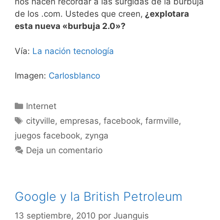
nos hacen recordar a las surgidas de la burbuja
de los .com. Ustedes que creen,
¿explotara
esta nueva «burbuja 2.0»?
Vía:
La nación tecnología
Imagen:
Carlosblanco
Categorías
Internet
Etiquetas
cityville
,
empresas
,
facebook
,
farmville
,
juegos facebook
,
zynga
Deja un comentario
Google y la British Petroleum
13 septiembre, 2010
por
Juanguis