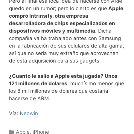
Pero al final esa loca idea de hacerse con ARM
quedo en un rumor; pero lo cierto es que
Apple
compró Intrinsity, otra empresa
desarrolladora de chips especializados en
dispositivos móviles y multimedia
. Dicha
compañía ya ha trabajado antes con Samsung
en la fabricación de sus celulares de alta gama,
así que no seria muy extraño que aprovechen
de esta adquisición para sus gadgets.
¿Cuanto le salio a Apple esta jugada? Unos
121 millones de dolares
, muchísimo menos que
los 8 mil millones de dolares que costaría
hacerse de ARM.
Vía:
Neowin
Categorías
Apple
,
iPhone