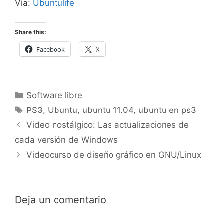
Vía:
Ubuntulife
Share this:
Facebook
X
Categorías
Software libre
Etiquetas
PS3
,
Ubuntu
,
ubuntu 11.04
,
ubuntu en ps3
Video nostálgico: Las actualizaciones de
cada versión de Windows
Videocurso de diseño gráfico en GNU/Linux
Deja un comentario