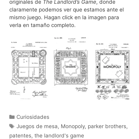
originales de
The Landlord’s Game
, donde
claramente podemos ver que estamos ante el
mismo juego. Hagan click en la imagen para
verla en tamaño completo.
Categorías
Curiosidades
Etiquetas
Juegos de mesa
,
Monopoly
,
parker brothers
,
patentes
,
the landlord's game