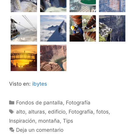
Visto en:
ibytes
Categorías
Fondos de pantalla
,
Fotografía
Etiquetas
alto
,
alturas
,
edificio
,
Fotografía
,
fotos
,
Inspiración
,
montaña
,
Tips
Deja un comentario