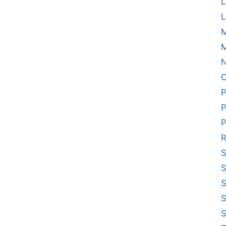
L
L
M
N
O
P
P
P
R
S
S
S
S