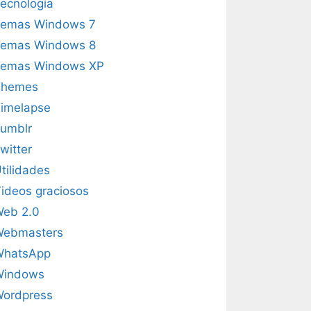
ecnología
emas Windows 7
emas Windows 8
emas Windows XP
Themes
imelapse
umblr
witter
tilidades
ideos graciosos
eb 2.0
Webmasters
WhatsApp
Windows
ordpress