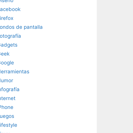
iseño
acebook
irefox
ondos de pantalla
otografía
adgets
Geek
oogle
erramientas
Humor
nfografía
nternet
Phone
uegos
ifestyle