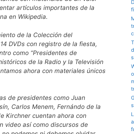
D
ntar artículos importantes de la
f
tina en Wikipedia.
M
t
c
miento de la Colección del
T
14 DVDs con registro de la fiesta,
d
ntro como “Presidentes de
s
istóricos de la Radio y la Televisión
W
contamos ahora con materiales únicos
o
m
t
fías de presidentes como Juan
G
s
sín, Carlos Menem, Fernándo de la
L
de Kirchner cuentan ahora con
a
n video así como discursos de
f
e no podemos ni debemos olvidar