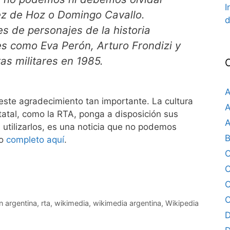
I
ez de Hoz o Domingo Cavallo.
d
 de personajes de la historia
es como Eva Perón, Arturo Frondizi y
tas militares en 1985.
A
 este agradecimiento tan importante. La cultura
A
atal, como la RTA, ponga a disposición sus
A
 utilizarlos, es una noticia que no podemos
B
o
completo aquí
.
C
C
C
on argentina
,
rta
,
wikimedia
,
wikimedia argentina
,
Wikipedia
D