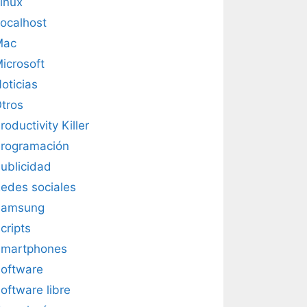
inux
ocalhost
Mac
icrosoft
oticias
tros
roductivity Killer
rogramación
ublicidad
edes sociales
Samsung
cripts
martphones
oftware
oftware libre