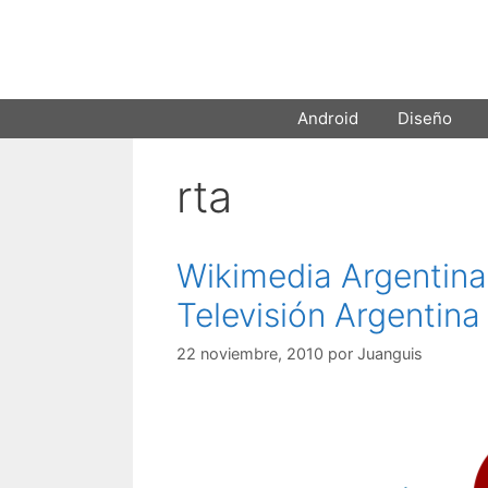
Saltar
al
contenido
Android
Diseño
rta
Wikimedia Argentina
Televisión Argentina
22 noviembre, 2010
por
Juanguis