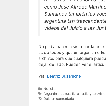
como José Alfredo Martín
Sumamos también las voces
argentina tan trascendent
videos del Juicio a las Jun
No podía hacer la vista gorda ante
es de todos y que un organismo Est
archivos para que cualquiera pueda
dejar de lado. Pueden ver el articul
Vía:
Beatriz Busaniche
Categorías
Noticias
Etiquetas
Argentina
,
cultura libre
,
radio y televisi
Deja un comentario