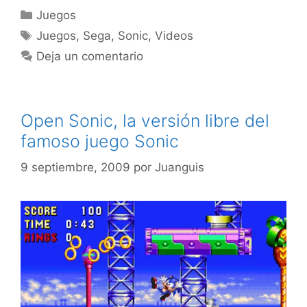
Categorías
Juegos
Etiquetas
Juegos
,
Sega
,
Sonic
,
Videos
Deja un comentario
Open Sonic, la versión libre del
famoso juego Sonic
9 septiembre, 2009
por
Juanguis