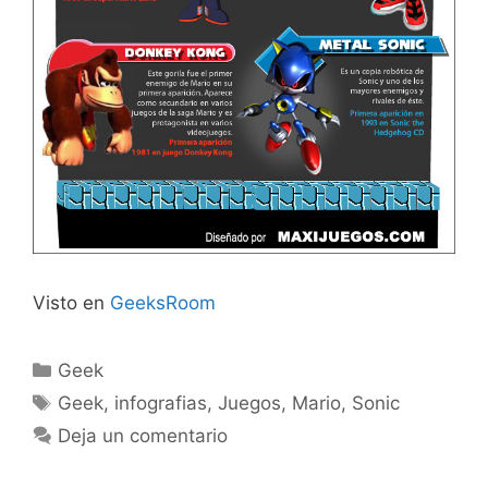
Visto en
GeeksRoom
Categorías
Geek
Etiquetas
Geek
,
infografias
,
Juegos
,
Mario
,
Sonic
Deja un comentario