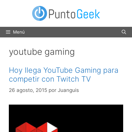
Saltar
al
contenido
Menú
youtube gaming
Hoy llega YouTube Gaming para
competir con Twitch TV
26 agosto, 2015
por
Juanguis