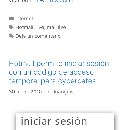
Visto en
The Windows Club
Categorías
Internet
Etiquetas
Hotmail
,
live
,
mail live
Deja un comentario
Hotmail permite iniciar sesión
con un código de acceso
temporal para cybercafes
30 junio, 2010
por
Juanguis