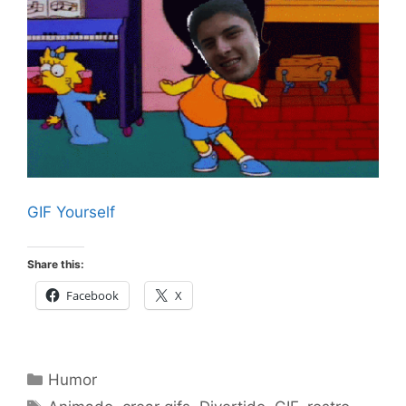
GIF Yourself
Share this:
Facebook
X
Categorías
Humor
Etiquetas