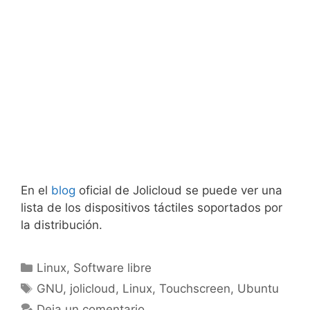
En el
blog
oficial de Jolicloud se puede ver una
lista de los dispositivos táctiles soportados por
la distribución.
Categorías
Linux
,
Software libre
Etiquetas
GNU
,
jolicloud
,
Linux
,
Touchscreen
,
Ubuntu
Deja un comentario