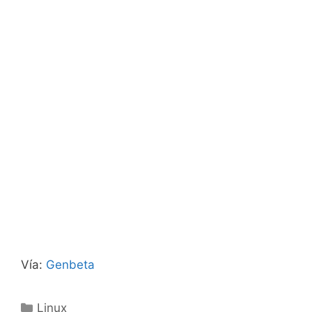
Vía:
Genbeta
Categorías
Linux