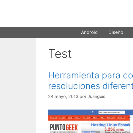
Saltar
al
contenido
Android
Diseño
Test
Herramienta para co
resoluciones diferen
24 mayo, 2013
por
Juanguis