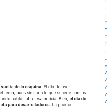
T
T
T
T
T
T
T
U
V
W
a vuelta de la esquina
. El día de ayer
 tema, pues similar a lo que sucede con los
undo habló sobre esa noticia. Bien,
el día de
W
beta para desarrolladores
. La pueden