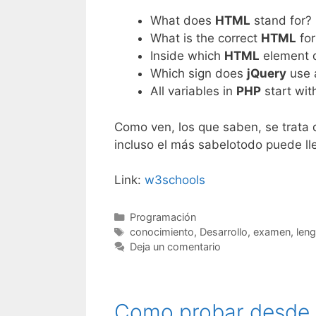
What does
HTML
stand for?
What is the correct
HTML
for
Inside which
HTML
element d
Which sign does
jQuery
use a
All variables in
PHP
start wit
Como ven, los que saben, se trata 
incluso el más sabelotodo puede lleg
Link:
w3schools
Categorías
Programación
Etiquetas
conocimiento
,
Desarrollo
,
examen
,
leng
Deja un comentario
Como probar desde y