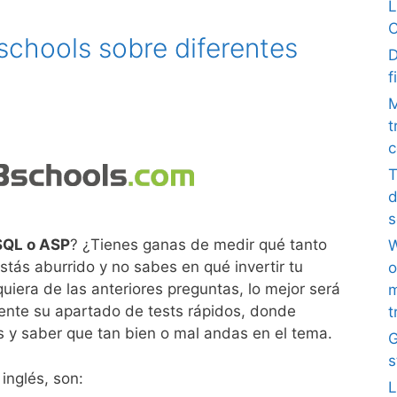
L
C
schools sobre diferentes
D
f
M
t
c
T
d
s
SQL o ASP
? ¿Tienes ganas de medir qué tanto
W
stás aburrido y no sabes en qué invertir tu
o
quiera de las anteriores preguntas, lo mejor será
m
ente su apartado de tests rápidos, donde
t
 y saber que tan bien o mal andas en el tema.
G
s
inglés, son:
L