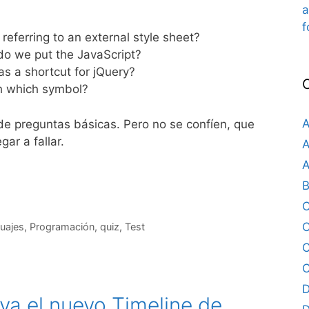
a
f
 referring to an external style sheet?
o we put the JavaScript?
s a shortcut for jQuery?
h which symbol?
A
de preguntas básicas. Pero no se confíen, que
ar a fallar.
A
A
B
C
uajes
,
Programación
,
quiz
,
Test
C
C
D
a el nuevo Timeline de