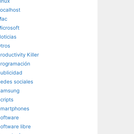
inux
ocalhost
Mac
icrosoft
oticias
tros
roductivity Killer
rogramación
ublicidad
edes sociales
Samsung
cripts
martphones
oftware
oftware libre