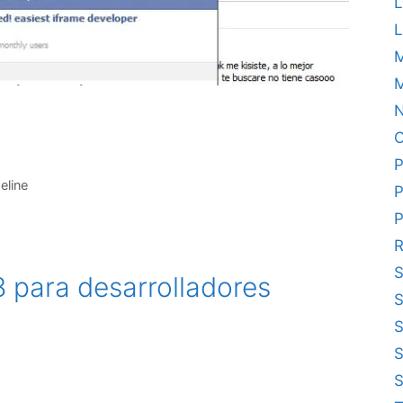
L
L
M
N
O
P
eline
P
P
R
para desarrolladores
S
S
S
S