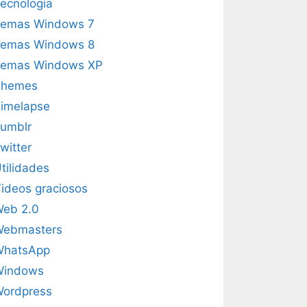
ecnología
emas Windows 7
emas Windows 8
emas Windows XP
Themes
imelapse
umblr
witter
tilidades
ideos graciosos
eb 2.0
Webmasters
WhatsApp
Windows
ordpress