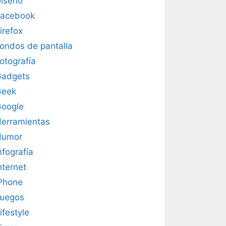
iseño
acebook
irefox
ondos de pantalla
otografía
adgets
Geek
oogle
erramientas
Humor
nfografía
nternet
Phone
uegos
ifestyle