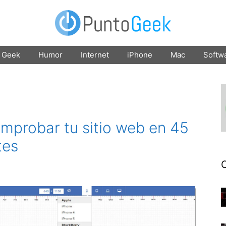
Geek
Humor
Internet
iPhone
Mac
Softw
mprobar tu sitio web en 45
tes