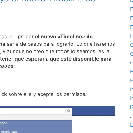
D
F
F
F
F
anas por probar
el nuevo «Timeline» de
una serie de pasos para lograrlo. Lo que haremos
G
, y aunque no creo que todos lo seamos, es la
 tener que esperar a que esté disponible para
G
pasos:
H
I
ick sobre ella y acepta los permisos.
I
i
J
L